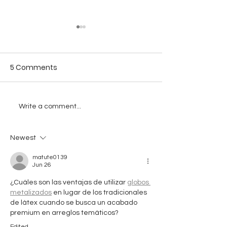
5 Comments
Servis Rutin di Service
Teknologi IoT:
Write a comment...
Center Smoot: Kunci
Kerusakan pa
Motor Berumur
Baterai Smoot
Newest
Panjang!
matute0139
Jun 26
¿Cuáles son las ventajas de utilizar 
globos 
metalizados
 en lugar de los tradicionales 
de látex cuando se busca un acabado 
premium en arreglos temáticos?
Edited