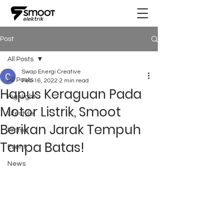
Post
All Posts
Swap Energi Creative
All Posts
Feb 16, 2022
2 min read
Hapus Keraguan Pada
Highlight
Motor Listrik, Smoot
Lifestyle
Berikan Jarak Tempuh
Promo
Tanpa Batas!
Event
News