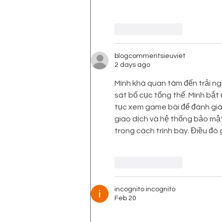
Like
Reply
blogcommentsieuviet
2 days ago
Mình khá quan tâm đến trải ngh
sát bố cục tổng thể. Mình bắt 
tục xem game bài để đánh giá
giao dịch và hệ thống bảo mậ
trong cách trình bày. Điều đó 
Like
Reply
incognito incognito
Feb 20