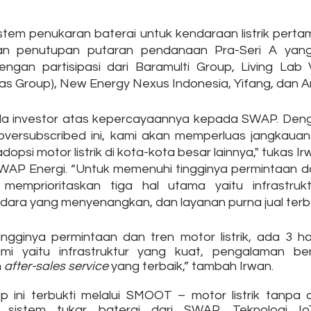
tem penukaran baterai untuk kendaraan listrik pertama
 penutupan putaran pendanaan Pra-Seri A yang d
engan partisipasi dari Baramulti Group, Living Lab 
s Group), New Energy Nexus Indonesia, Yifang, dan An
ada investor atas kepercayaannya kepada SWAP. Den
oversubscribed ini, kami akan memperluas jangkauan
si motor listrik di kota-kota besar lainnya," tukas Ir
AP Energi. “Untuk memenuhi tingginya permintaan da
i memprioritaskan tiga hal utama yaitu infrastrukt
ra yang menyenangkan, dan layanan purna jual terbaik
ngginya permintaan dan tren motor listrik, ada 3 ha
ami yaitu infrastruktur yang kuat, pengalaman be
 
after-sales service
 yang terbaik,” tambah Irwan.
p ini terbukti melalui SMOOT – motor listrik tanpa 
 sistem tukar baterai dari SWAP. Teknologi Io