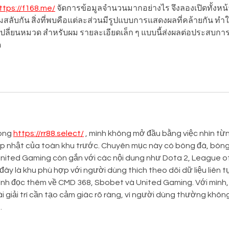
Listrik di Indonesia
Livi
ttps://f168.me/
 จัดการข้อมูลจำนวนมากอย่างไร จึงลองเปิดทั้งหน้
Lin
ลับกัน สิ่งที่พบคือแต่ละส่วนมีรูปแบบการแสดงผลที่คล้ายกัน ทำใ
ที่เปลี่ยนหมวด สำหรับผม รายละเอียดเล็ก ๆ แบบนี้ส่งผลต่อประสบกา
ด
ong 
https://rr88.select/
 , mình không mở đầu bằng việc nhìn từ
 nhật của toàn khu trước. Chuyên mục này có bóng đá, bóng 
United Gaming còn gắn với các nội dung như Dota 2, League of
ây là khu phù hợp với người dùng thích theo dõi dữ liệu liên t
 mình đọc thêm về CMD 368, Sbobet và United Gaming. Với mình,
i giải trí cần tạo cảm giác rõ ràng, vì người dùng thường không
…