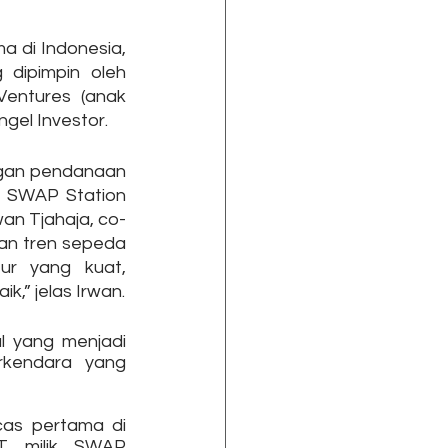
 di Indonesia, 
ipimpin oleh 
Ventures (anak 
gel Investor. 
gan pendanaan 
 SWAP Station 
wan Tjahaja, co-
n tren sepeda 
ur yang kuat, 
,” jelas Irwan.
l yang menjadi 
rkendara yang 
cas pertama di 
T milik SWAP 