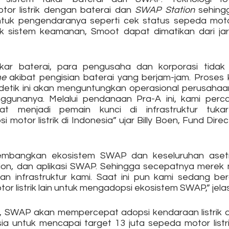
r listrik dengan baterai dan
 SWAP Station
 sehing
uk pengendaranya seperti cek status sepeda motor l
uk sistem keamanan, Smoot dapat dimatikan dari jara
kar baterai, para pengusaha dan korporasi tidak p
me
 akibat pengisian baterai yang berjam-jam. Proses ki
detik ini akan menguntungkan operasional perusahaan, m
ggunanya. Melalui pendanaan Pra-A ini, kami per
at menjadi pemain kunci di infrastruktur tukar
otor listrik di Indonesia” ujar Billy Boen, Fund Direc
mbangkan ekosistem SWAP dan keseluruhan asetny
on, dan aplikasi SWAP. Sehingga secepatnya merek moto
 infrastruktur kami. Saat ini pun kami sedang berd
r listrik lain untuk mengadopsi ekosistem SWAP,” jelas
ni, SWAP akan mempercepat adopsi kendaraan listrik
a untuk mencapai target 13 juta sepeda motor listrik