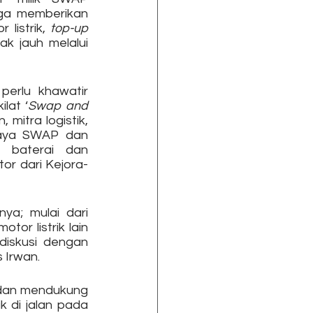
ga memberikan 
istrik, 
top-up
k jauh melalui 
erlu khawatir 
lat ‘
Swap and 
itra logistik, 
caya SWAP dan 
 baterai dan 
tor dari Kejora-
a; mulai dari 
r listrik lain 
iskusi dengan 
 Irwan.
 dan mendukung 
 di jalan pada 