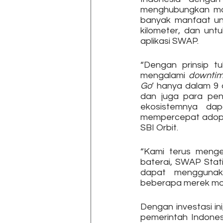
menghubungkan moto
banyak manfaat unt
kilometer, dan unt
aplikasi SWAP.
“Dengan prinsip tu
mengalami 
downti
Go
’ hanya dalam 9 
dan juga para pen
ekosistemnya dap
mempercepat adopsi m
SBI Orbit.
“Kami terus menge
baterai, SWAP Stati
dapat  menggunakan
beberapa merek moto
Dengan investasi i
pemerintah Indonesi