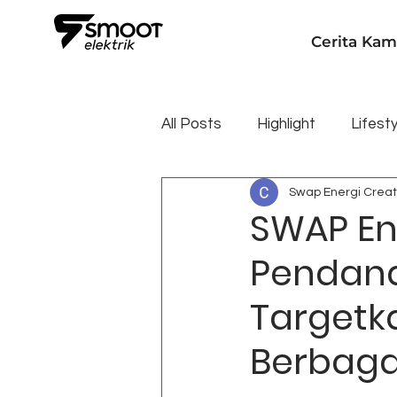
Cerita Kam
All Posts
Highlight
Lifesty
Swap Energi Creat
SWAP En
Pendana
Targetk
Berbaga