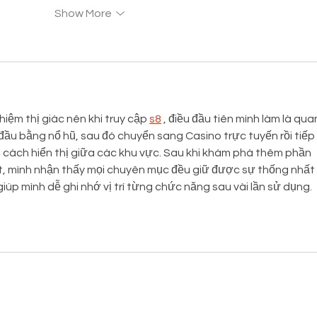
Show More
iệm thị giác nên khi truy cập 
s8
 , điều đầu tiên mình làm là qua
đầu bằng nổ hũ, sau đó chuyển sang Casino trực tuyến rồi tiếp 
 cách hiển thị giữa các khu vực. Sau khi khám phá thêm phần 
t, mình nhận thấy mọi chuyên mục đều giữ được sự thống nhất 
giúp mình dễ ghi nhớ vị trí từng chức năng sau vài lần sử dụng.