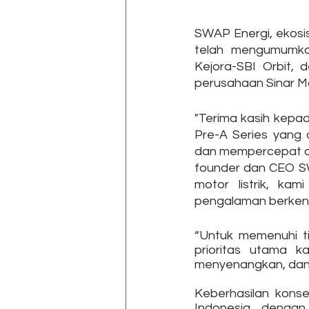
SWAP Energi, ekosis
telah mengumumkan
Kejora-SBI Orbit, d
perusahaan Sinar Ma
"Terima kasih kep
Pre-A Series yang 
dan mempercepat adop
founder dan CEO SW
motor listrik, kam
pengalaman berkenda
“Untuk memenuhi ti
prioritas utama k
menyenangkan, dan
Keberhasilan konse
Indonesia dengan