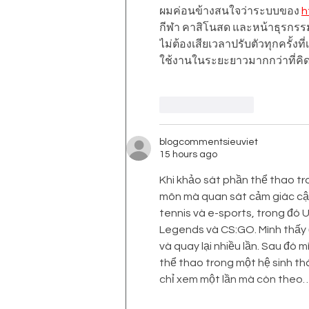
Subsidi Motor Listrik!
ผมค่อนข้างสนใจว่าระบบของ 
h
กีฬา คาสิโนสด และหน้าธุรกรรมส
ไม่ต้องเสียเวลาปรับตัวทุกครั้ง
ใช้งานในระยะยาวมากกว่าที่คิ
Like
Reply
blogcommentsieuviet
15 hours ago
Khi khảo sát phần thể thao tr
môn mà quan sát cảm giác cập
tennis và e-sports, trong đó 
Legends và CS:GO. Mình thấy đ
và quay lại nhiều lần. Sau đó
thể thao trong một hệ sinh thá
chỉ xem một lần mà còn theo