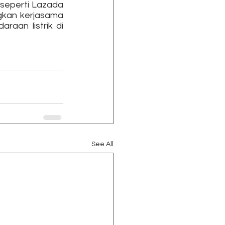
eperti Lazada 
gkan kerjasama 
aan listrik di 
See All