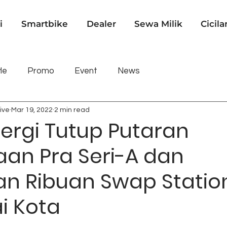
i
Smartbike
Dealer
Sewa Milik
Cicila
le
Promo
Event
News
ive
Mar 19, 2022
2 min read
ergi Tutup Putaran
an Pra Seri-A dan
an Ribuan Swap Station
i Kota