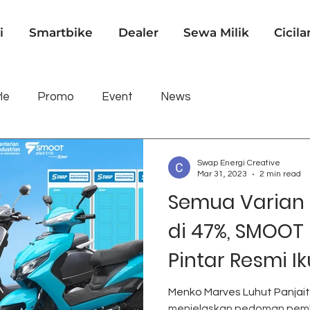
i
Smartbike
Dealer
Sewa Milik
Cicila
le
Promo
Event
News
Swap Energi Creative
Mar 31, 2023
2 min read
Semua Varian
di 47%, SMOOT M
Pintar Resmi Ik
Motor Listrik!
Menko Marves Luhut Panjait
menjelaskan pedoman pemb