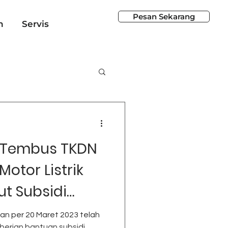
Pesan Sekarang
n
Servis
 Tembus TKDN
otor Listrik
ut Subsidi
an per 20 Maret 2023 telah
erian bantuan subsidi