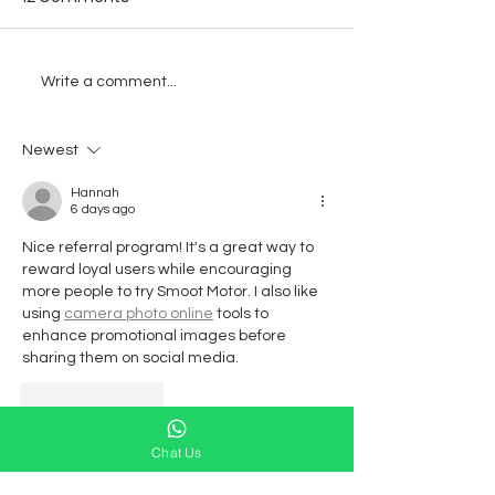
Write a comment...
Newest
Hannah
6 days ago
Nice referral program! It's a great way to 
reward loyal users while encouraging 
more people to try Smoot Motor. I also like 
using 
camera photo online
 tools to 
enhance promotional images before 
sharing them on social media.
Like
Reply
Chat Us
Lite Online Geometry
Jul 16