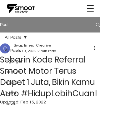
Post
All Posts
Swap Energi Creative
All Posts
Feb 10, 2022
2 min read
Sebarin Kode Referral
Highlight
Smoot Motor Terus
Lifestyle
Dapet 1 Juta, Bikin Kamu
Promo
Auto #HidupLebihCuan!
Event
Updated:
Feb 15, 2022
News