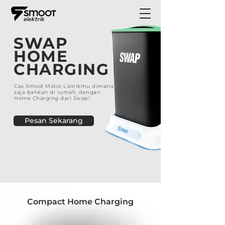
SWAP
HOME
CHARGING
Cas Smoot Motor Listrikmu dimana
saja bahkan di rumah, dengan
Home Charging dari Swap!
Pesan Sekarang
Compact Home Charging